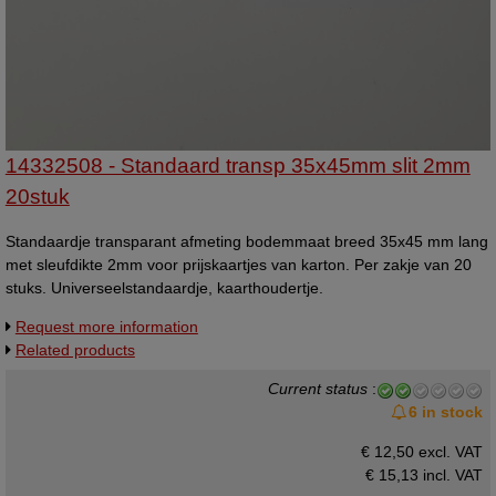
14332508 - Standaard transp 35x45mm slit 2mm
20stuk
Standaardje transparant afmeting bodemmaat breed 35x45 mm lang
met sleufdikte 2mm voor prijskaartjes van karton. Per zakje van 20
stuks. Universeelstandaardje, kaarthoudertje.
Request more information
Related products
Current status
:
6 in stock
€ 12,50 excl. VAT
€ 15,13
incl. VAT