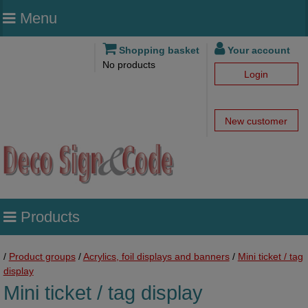
Menu
Shopping basket
Your account
No products
Login
New customer
Products
/
Product groups
/
Acrylics, foil displays and banners
/
Mini ticket / tag
display
Mini ticket / tag display