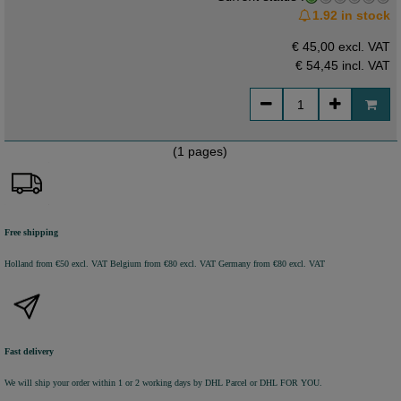
1.92 in stock
€ 45,00 excl. VAT
€ 54,45
incl. VAT
(1 pages)
Free shipping
Holland from €50 excl. VAT
Belgium from €80 excl. VAT
Germany from €80 excl. VAT
Fast delivery
We will ship your order within 1 or 2 working days by DHL Parcel or DHL FOR YOU.