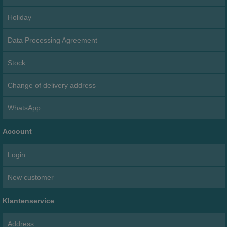
Holiday
Data Processing Agreement
Stock
Change of delivery address
WhatsApp
Account
Login
New customer
Klantenservice
Address