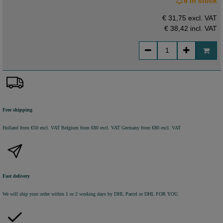
6 in stock
€ 31,75 excl. VAT
€ 38,42
incl. VAT
Free shipping
Holland from €50 excl. VAT
Belgium from €80 excl. VAT
Germany from €80 excl. VAT
Fast delivery
We will ship your order within 1 or 2 working days by DHL Parcel or DHL FOR YOU.