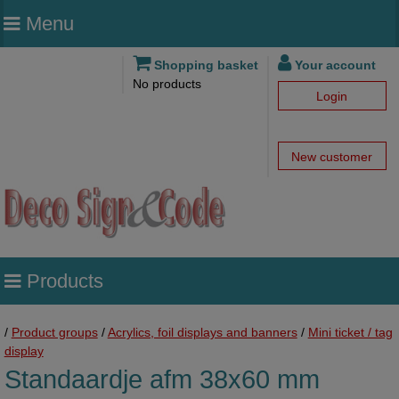
Menu
Shopping basket
Your account
No products
Login
New customer
Products
/
Product groups
/
Acrylics, foil displays and banners
/
Mini ticket / tag
display
Standaardje afm 38x60 mm