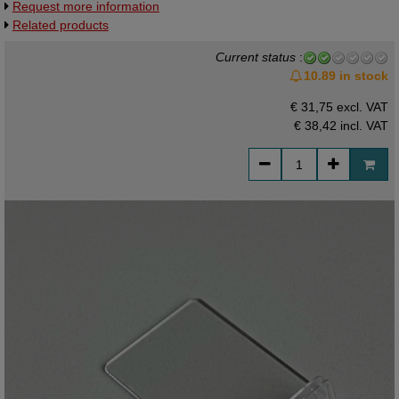
Request more information
Universeelstandaardje, kaarthoudertje.
Related products
Current status
:
10.89 in stock
€ 31,75 excl. VAT
€ 38,42
incl. VAT