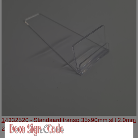
14332520 - Standaard transp 35x90mm slit 2.0mm
20st