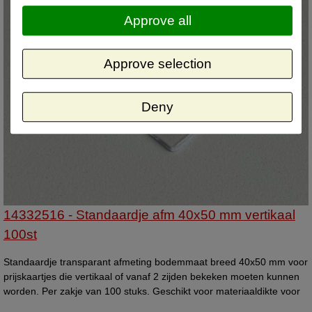
Approve all
Approve selection
Deny
14332516 - Standaardje afm 40x50 mm vertikaal
100st
Standaardje transparant afmeting bodemmaat breed 40x50 mm voor
prijskaartjes die vertikaal of vanaf 2 zijden bekeken moeten kunnen
worden. Per zakje van 100 stuks. Geschikt voor materiaaldikte voor
flexibel materiaal tot 1mm, en voor hard materiaal tot 0,5mm.