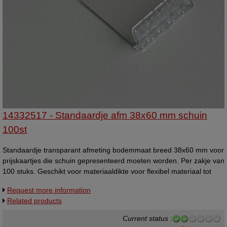
14332517 - Standaardje afm 38x60 mm schuin
100st
Standaardje transparant afmeting bodemmaat breed 38x60 mm voor
prijskaartjes die schuin gepresenteerd moeten worden. Per zakje van
100 stuks. Geschikt voor materiaaldikte voor flexibel materiaal tot
1mm, en voor hard materiaal tot 0,5mm. Universeelstandaardje,
Request more information
kaarthoudertje.
Related products
Current status
: