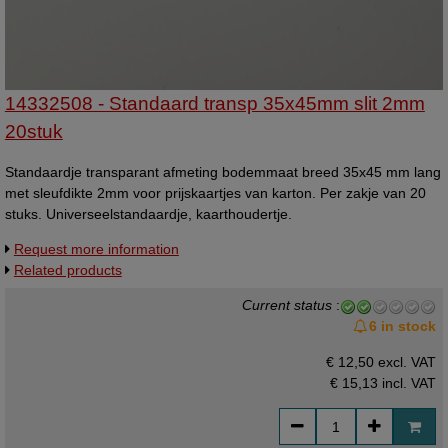
14332508 - Standaard transp 35x45mm slit 2mm
20stuk
Standaardje transparant afmeting bodemmaat breed 35x45 mm lang
met sleufdikte 2mm voor prijskaartjes van karton. Per zakje van 20
stuks. Universeelstandaardje, kaarthoudertje.
Request more information
Related products
Current status
:
6 in stock
€ 12,50 excl. VAT
€ 15,13
incl. VAT