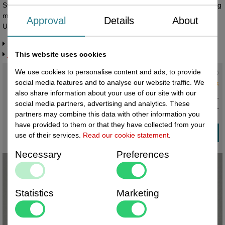
Standaardje transparant afmeting bodemmaat breed 35x90 mm lang
met sleufdikte 2mm voor prijskaartjes. Per zakje van 20 stuks.
Approval
Details
About
Universeelstandaardje, kaarthoudertje.
Request more information
This website uses cookies
Related products
We use cookies to personalise content and ads, to provide
Current status
:
social media features and to analyse our website traffic. We
1 in stock
also share information about your use of our site with our
€ 14,80 excl. VAT
social media partners, advertising and analytics. These
€ 17,91
incl. VAT
partners may combine this data with other information you
have provided to them or that they have collected from your
use of their services.
Read our cookie statement
.
Necessary
Preferences
Statistics
Marketing