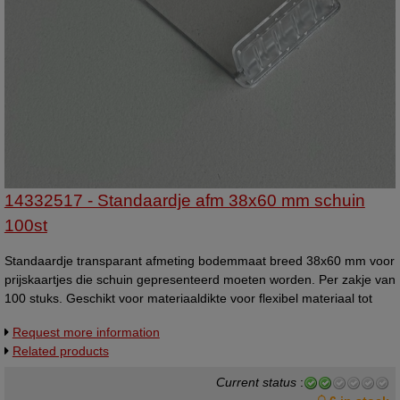
14332517 - Standaardje afm 38x60 mm schuin
100st
Standaardje transparant afmeting bodemmaat breed 38x60 mm voor
prijskaartjes die schuin gepresenteerd moeten worden. Per zakje van
100 stuks. Geschikt voor materiaaldikte voor flexibel materiaal tot
1mm, en voor hard materiaal tot 0,5mm. Universeelstandaardje,
Request more information
kaarthoudertje.
Related products
Current status
: