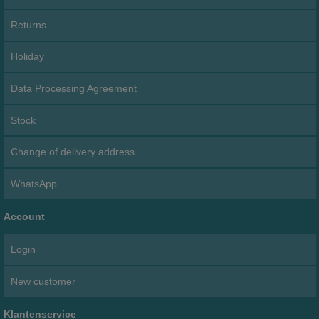
Returns
Holiday
Data Processing Agreement
Stock
Change of delivery address
WhatsApp
Account
Login
New customer
Klantenservice