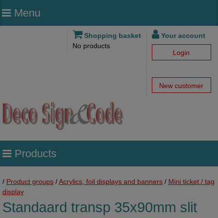
Menu
Shopping basket
Your account
No products
Login
New customer
Products
/
Product groups
/
Acrylics, foil displays and banners
/
Mini ticket / tag
display
Standaard transp 35x90mm slit