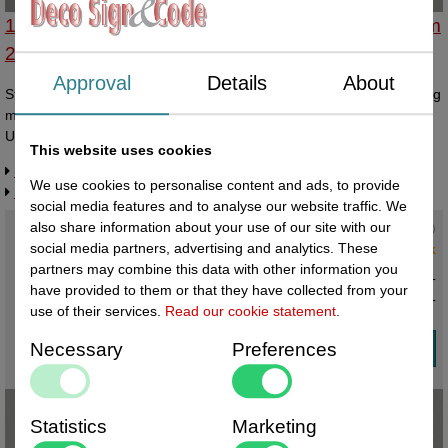
14332520 - Standaard transp 35x90mm slit 2.0mm
20st
Approval
Details
About
Standaardje transparant afmeting bodemmaat breed 35x90 mm lang
met sleufdikte 2mm voor prijskaartjes. Per zakje van 20 stuks.
Universeelstandaardje, kaarthoudertje.
This website uses cookies
Request more information
We use cookies to personalise content and ads, to provide
Related products
social media features and to analyse our website traffic. We
also share information about your use of our site with our
Current status
:
social media partners, advertising and analytics. These
1 in stock
partners may combine this data with other information you
€ 14,80 excl. VAT
have provided to them or that they have collected from your
€ 17,91
incl. VAT
use of their services.
Read our cookie statement
.
Necessary
Preferences
Statistics
Marketing