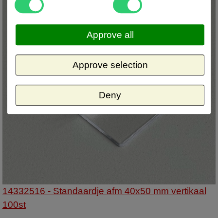
Approve all
Approve selection
Deny
14332516 - Standaardje afm 40x50 mm vertikaal
100st