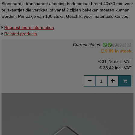
Standaardje transparant afmeting bodemmaat breed 40x50 mm voor
prijskaartjes die vertikaal of vanaf 2 zijden bekeken moeten kunnen
worden. Per zakje van 100 stuks. Geschikt voor materiaaldikte voor
flexibel materiaal tot 1mm, en voor hard materiaal tot 0,5mm.
Request more information
Universeelstandaardje, kaarthoudertje.
Related products
Current status
:
9.89 in stock
€ 31,75 excl. VAT
€ 38,42
incl. VAT