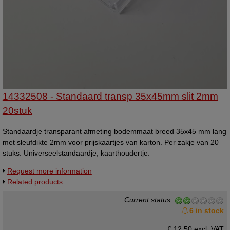
14332508 - Standaard transp 35x45mm slit 2mm
20stuk
Standaardje transparant afmeting bodemmaat breed 35x45 mm lang
met sleufdikte 2mm voor prijskaartjes van karton. Per zakje van 20
stuks. Universeelstandaardje, kaarthoudertje.
Request more information
Related products
Current status
:
6 in stock
€ 12,50 excl. VAT