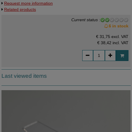
Request more information
kaarthoudertje.
Related products
Current status
:
6 in stock
€ 31,75 excl. VAT
€ 38,42
incl. VAT
Last viewed items