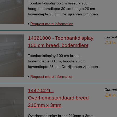
Toonbankdisplay 65 cm breed x 20cm
hoog, bodemdiepte 30 cm hoogte 20 cm
bovendiepte 25 cm. De zijkanten zijn open.
Opzetvitrine, vitrine opzet. Materiaaldikte
Request more information
4mm. Geschikt om eetbare artikelen beter
beschermd onder te zetten. Artikel is aan 3
zijden open, heeft daardoor geen
Current
14321000 - Toonbankdisplay
ondersteuning. Zakt door gewicht iets door.
1 in
100 cm breed, bodemdiept
Niet geschikt om iets boven op te zetten.
Toonbankdisplay 100 cm breed,
bodemdiepte 30 cm, hoogte 26 cm
bovendiepte 25 cm. De zijkanten zijn open.
Opzetvitrine, vitrine opzet. Dikte materiaal is
Request more information
6mm. Geschikt om eetbare artikelen beter
beschermd onder te zetten. Artikel is aan 3
zijden open, heeft daardoor geen
Current
14470421 -
ondersteuning. Zakt door gewicht iets door.
6 in
Overhemdstandaard breed
Niet geschikt om iets boven op te zetten. Zo
210mm x 3mm
lang de voorraad strekt. (te moeilijk om in te
pakken en versturen)
Overhemddisplay breed 210mm x 3mm,