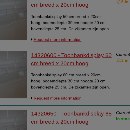
5 in
cm breed x 20cm hoog
Toonbankdisplay 50 cm breed x 20cm
hoog, bodemdiepte 30 cm hoogte 20 cm
bovendiepte 25 cm. De zijkanten zijn open.
Opzetvitrine, vitrine opzet. Materiaaldikte is
Request more information
4mm. Geschikt om eetbare artikelen beter
beschermd onder te zetten. Artikel is aan 3
zijden open, heeft daardoor geen
Current
14320600 - Toonbankdisplay 60
ondersteuning. Zakt door gewicht iets door.
3 in
cm breed x 20cm hoog
Niet geschikt om iets boven op te zetten.
Toonbankdisplay 60 cm breed x 20cm
hoog, bodemdiepte 30 cm hoogte 20 cm
bovendiepte 25 cm. De zijkanten zijn open.
Opzetvitrine, vitrine opzet. Materiaaldikte
Request more information
4mm. Geschikt om eetbare artikelen beter
beschermd onder te zetten. Artikel is aan 3
zijden open, heeft daardoor geen
Current
14320650 - Toonbankdisplay 65
ondersteuning. Zakt door gewicht iets door.
In stoc
cm breed x 20cm hoog
Niet geschikt om iets boven op te zetten.