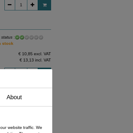
 status
:
n stock
€ 10,85 excl. VAT
€ 13,13
incl. VAT
About
 status
:
n stock
€ 24,00 excl. VAT
our website traffic. We
€ 29,04
incl. VAT