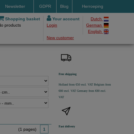
Newsletter
GDPR
Blog
Herroeping
nt methods
Shopping basket
Your account
Dutch
No products
Login
German
ery by DHL
English
New customer
ry time
ing costs
h methods
Free shipping
Holland from €50 excl. VAT
Belgium from
€80 excl. VAT
Germany from €80 excl.
VAT
Fast delivery
(1 pages)
1