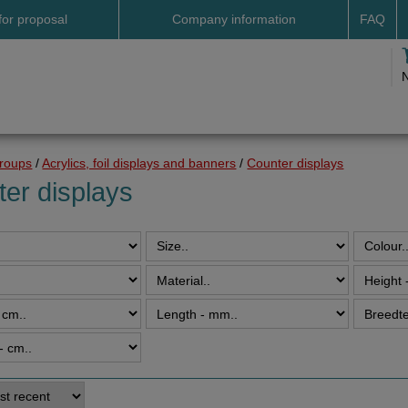
for proposal
Company information
FAQ
Address
Payme
Terms and conditions
Deliv
Cookies
Delive
Drop shipment Deco
Shipp
groups
/
Acrylics, foil displays and banners
/
Counter displays
DHL GoGreen
Searc
er displays
Invoice by email
Pictures
Impressum Duitsland
Neutral website
Opening hours
Returns
Holiday