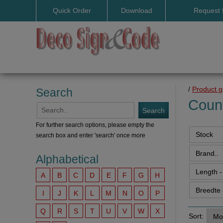
Quick Order
Download
Request 
User manuals
/
Product 
Search
Count
For further search options, please empty the
search box and enter 'search' once more
Alphabetical
A
B
C
D
E
F
G
H
I
J
K
L
M
N
O
P
Q
R
S
T
U
V
W
X
Sort: