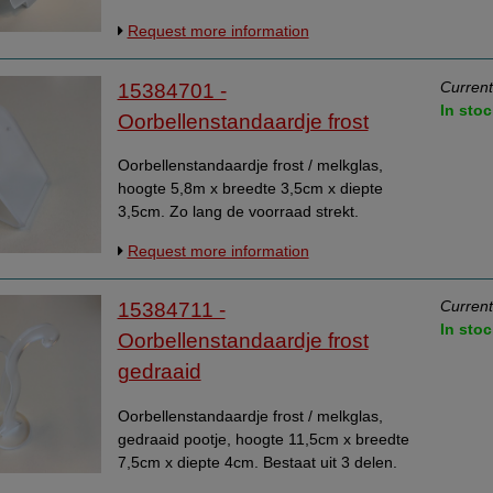
breedte 17,5cm x diepte 7,8cm. Zo lang de
Request more information
voorraad strekt.
Current
15384701 -
In stoc
Oorbellenstandaardje frost
Oorbellenstandaardje frost / melkglas,
hoogte 5,8m x breedte 3,5cm x diepte
3,5cm. Zo lang de voorraad strekt.
Request more information
Current
15384711 -
In stoc
Oorbellenstandaardje frost
gedraaid
Oorbellenstandaardje frost / melkglas,
gedraaid pootje, hoogte 11,5cm x breedte
7,5cm x diepte 4cm. Bestaat uit 3 delen.
Rond voetje en 2 staafjes. Zo lang de