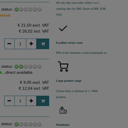
We will ship your order within 1 or 2
 status
:
working days by DHL Parcel or DHL FOR
 stock
YOU.
€ 21,50 excl. VAT
€ 26,02
incl. VAT
Excellent review score
99% of the customers would recommend us.
 status
:
k ,
direct available
Large product range
€ 9,95 excl. VAT
€ 12,04
incl. VAT
Choose from a selection of +/- 6000
products.
 status
:
Warehouse