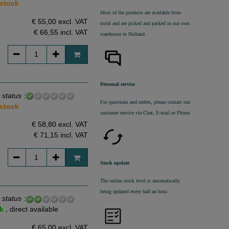
 stock
Most of the products are available from
€ 55,00 excl. VAT
stock and are picked and packed in our own
€ 66,55
incl. VAT
warehouse in Holland.
Personal service
 status
:
For questions and orders, please contact our
 stock
customer service via Chat, E-mail or Phone.
€ 58,80 excl. VAT
€ 71,15
incl. VAT
Stock update
The online stock level is automatically
being updated every half an hour.
 status
:
k ,
direct available
€ 65,00 excl. VAT