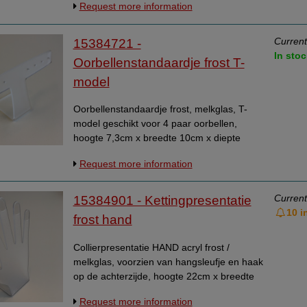
Request more information
voorraad strekt.
Current
15384721 -
In stoc
Oorbellenstandaardje frost T-
model
Oorbellenstandaardje frost, melkglas, T-
model geschikt voor 4 paar oorbellen,
hoogte 7,3cm x breedte 10cm x diepte
3,8cm. Zo lang de voorraad strekt.
Request more information
Current
15384901 - Kettingpresentatie
10 i
frost hand
Collierpresentatie HAND acryl frost /
melkglas, voorzien van hangsleufje en haak
op de achterzijde, hoogte 22cm x breedte
12cm x diepte 7,5cm. Zo lang de voorraad
Request more information
strekt.