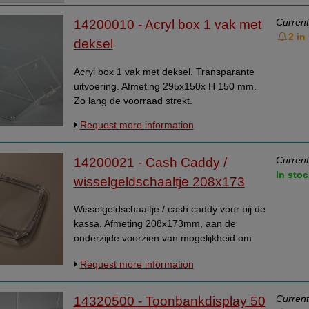
Data Processing Agreement
Current
14200010 - Acryl box 1 vak met
2 in
Stock
deksel
Change of delivery address
Acryl box 1 vak met deksel. Transparante
WhatsApp
uitvoering. Afmeting 295x150x H 150 mm.
Zo lang de voorraad strekt.
Request more information
Current
14200021 - Cash Caddy /
In stoc
wisselgeldschaaltje 208x173
Wisselgeldschaaltje / cash caddy voor bij de
kassa. Afmeting 208x173mm, aan de
onderzijde voorzien van mogelijkheid om
reclame uiting te plaatsen.
Request more information
Current
14320500 - Toonbankdisplay 50