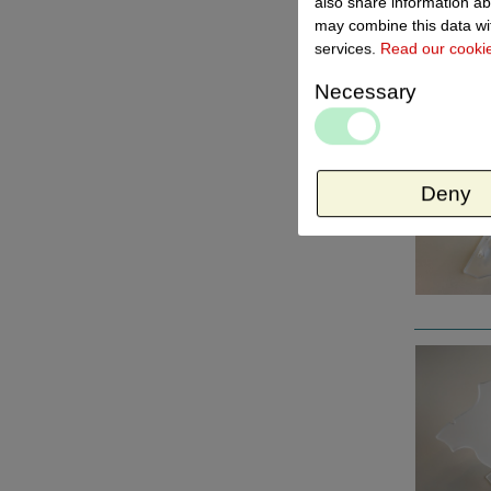
also share information ab
may combine this data wit
services.
Read our cooki
Necessary
Deny