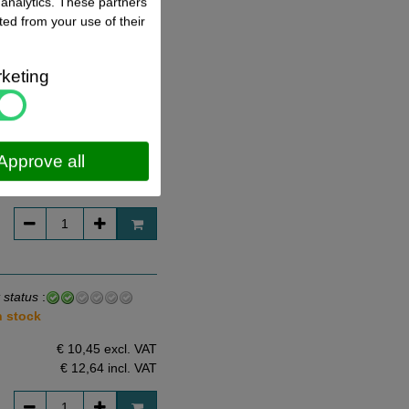
 analytics. These partners
ted from your use of their
keting
 status
:
n stock
Approve all
€ 7,10 excl. VAT
€ 8,59
incl. VAT
 status
:
n stock
€ 10,45 excl. VAT
€ 12,64
incl. VAT