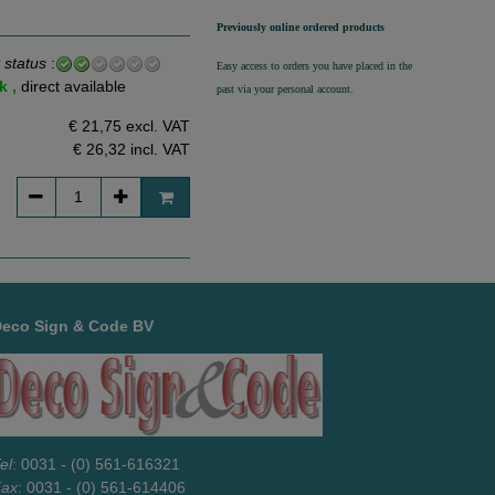
Previously online ordered products
 status
:
Easy access to orders you have placed in the
k ,
direct available
past via your personal account.
€ 21,75 excl. VAT
€ 26,32
incl. VAT
Deco Sign & Code BV
el
: 0031 - (0) 561-616321
Fax
: 0031 - (0) 561-614406