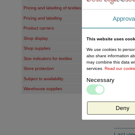
Pricing and labelling of textiles
Approva
Pricing and labelling
Product carriers
Shop display
This website uses cook
Shop supplies
We use cookies to persona
also share information ab
Size indicators for textiles
Write a 
may combine this data wit
services.
Read our cooki
Store protection
Your judg
Subject to availability
Necessary
Titel:
Warehouse supplies
Your comm
Deny
Last vi