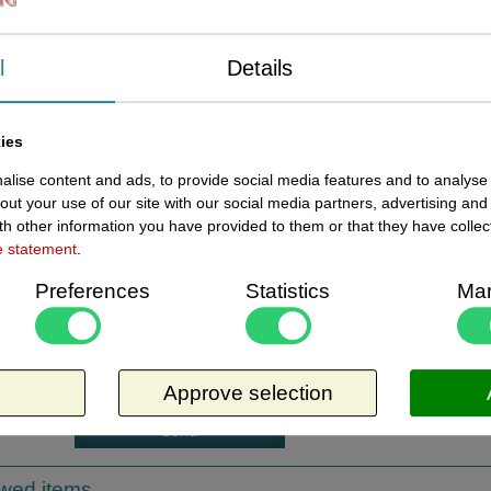
€ 4,
VAT
Present status
In s
l
Details
Quantity
Request more information
ies
Send by E-Mail
lise content and ads, to provide social media features and to analyse 
out your use of our site with our social media partners, advertising and
review
h other information you have provided to them or that they have collec
e statement
.
ement:
Bekijk beoordelingen va
Preferences
Statistics
Mar
Gemiddelde score:
ents:
Approve selection
ewed items