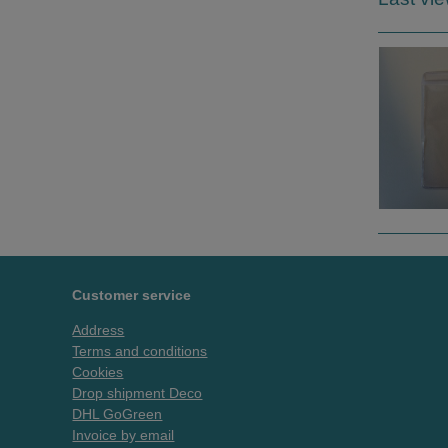
Customer service
Address
Terms and conditions
Cookies
Drop shipment Deco
DHL GoGreen
Invoice by email