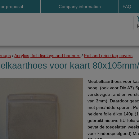
for proposal
Company information
FAQ
Address
Payme
Terms and conditions
Deliv
Cookies
Delive
Drop shipment Deco
Shipp
groups
/
Acrylics, foil displays and banners
/
Foil and price tag covers
DHL GoGreen
Searc
elkaarthoes voor kaart 80x105mm
Invoice by email
Meubelkaarthoes voor ka
Pictures
hoog. (ook voor Din A7) S
Impressum Duitsland
verstevigde rand en verst
van 3mm). Daardoor gesch
Neutral website
met pins/riddersporen. Pe
Opening hours
heldere folie dikte 140µ (
gebruikt nieuwe EU-folie w
Returns
bevat de toegelaten week
voor kinderspeelgoed) Ma
Holiday