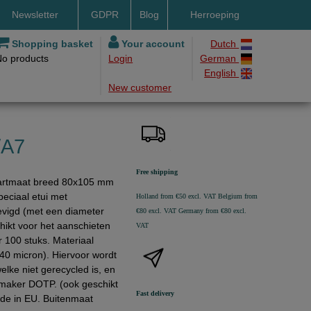
Newsletter
GDPR
Blog
Herroeping
nt methods
Shopping basket
Your account
Dutch
No products
Login
German
ery by DHL
English
New customer
ry time
ing costs
h methods
/A7
Free shipping
artmaat breed 80x105 mm
peciaal etui met
Holland from €50 excl. VAT
Belgium from
evigd (met een diameter
€80 excl. VAT
Germany from €80 excl.
ikt voor het aanschieten
VAT
r 100 stuks. Materiaal
140 micron). Hiervoor wordt
elke niet gerecycled is, en
maker DOTP. (ook geschikt
Fast delivery
de in EU. Buitenmaat