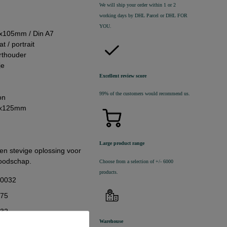
We will ship your order within 1 or 2
working days by DHL Parcel or DHL FOR
YOU.
0x105mm / Din A7
t / portrait
arthouder
je
Excellent review score
99% of the customers would recommend us.
on
83x125mm
Large product range
en stevige oplossing voor
boodschap.
Choose from a selection of +/- 6000
products.
10032
,75
,32
Warehouse