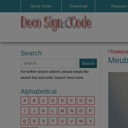
Quick Order
Download
Request 
User manuals
/
Product 
Search
Meub
For further search options, please empty the
search box and enter 'search' once more
Alphabetical
A
B
C
D
E
F
G
H
I
J
K
L
M
N
O
P
Q
R
S
T
U
V
W
X