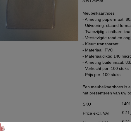
83x125mm.
Data Processing Agreement
Meubelkaarthoes
Stock
- Afmeting papiermaat: 8
- Uitvoering: staand formaa
Change of delivery address
- Tweezijdig zichtbare ka
WhatsApp
- Verstevigde rand en oog
- Kleur: transparant
- Materiaal: PVC
- Materiaaldikte: 140 micr
- Afmeting buitenmaat: 
- Verkocht per: 100 stuks
- Prijs per: 100 stuks
Een meubelkaarthoes is e
het presenteren van uw 
140
SKU
€ 21
Price excl. VAT
€ 26
Price incl. VAT