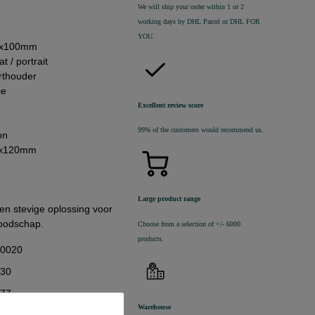
We will ship your order within 1 or 2
working days by DHL Parcel or DHL FOR
YOU.
70x100mm
t / portrait
arthouder
je
Excellent review score
99% of the customers would recommend us.
on
77x120mm
Large product range
en stevige oplossing voor
boodschap.
Choose from a selection of +/- 6000
products.
10020
,30
,77
Warehouse