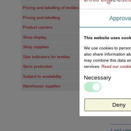
Pricing and labelling of textiles
Approva
Pricing and labelling
Product carriers
Shop display
This website uses cook
Shop supplies
We use cookies to persona
also share information ab
Size indicators for textiles
Write a 
may combine this data wit
services.
Read our cooki
Store protection
Your judg
Subject to availability
Necessary
Titel:
Warehouse supplies
Your comm
Deny
Last vi