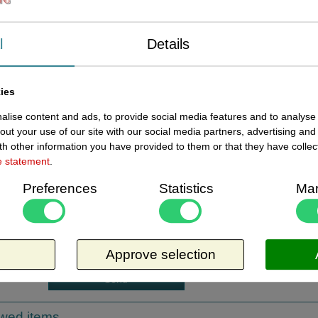
€ 4,
VAT
Present status
In
l
Details
Quantity
Request more information
ies
Send by E-Mail
lise content and ads, to provide social media features and to analyse 
out your use of our site with our social media partners, advertising and
review
h other information you have provided to them or that they have collec
e statement
.
Er zijn nog geen beoordel
ement:
Preferences
Statistics
Mar
product. Wees de eerste!
ents:
Approve selection
ewed items