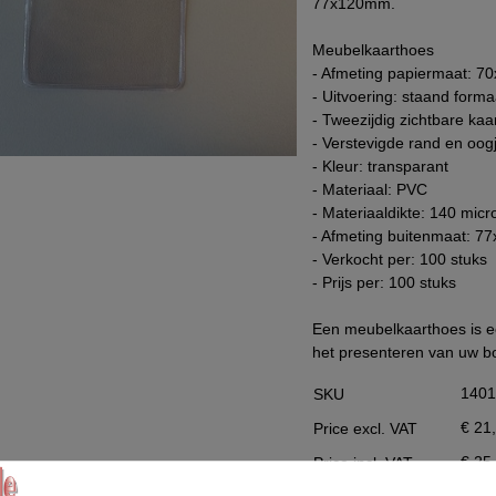
77x120mm.
Data Processing Agreement
Meubelkaarthoes
Stock
- Afmeting papiermaat: 
- Uitvoering: staand formaa
Change of delivery address
- Tweezijdig zichtbare ka
WhatsApp
- Verstevigde rand en oog
- Kleur: transparant
- Materiaal: PVC
- Materiaaldikte: 140 micr
- Afmeting buitenmaat: 
- Verkocht per: 100 stuks
- Prijs per: 100 stuks
Een meubelkaarthoes is e
het presenteren van uw 
140
SKU
€ 21
Price excl. VAT
€ 25
Price incl. VAT