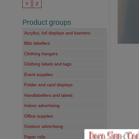
Y
Z
Product groups
Acrylics, foil displays and banners
Blitz labellers
Clothing hangers
Clothing labels and tags
Event supplies
Folder and card displays
Handlabellers and labels
Indoor advertising
Office supplies
Outdoor advertising
Paper rolls