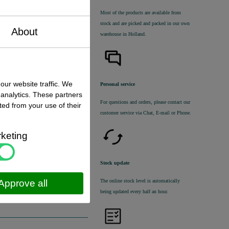
47
Most of the products are available from
stock and are picked and packed in our own
 stock
About
warehouse in Holland.
Order
our website traffic. We
Personal service
 analytics. These partners
For questions and orders, please contact our
ted from your use of their
customer service via Chat, E-mail or Phone.
ingen geschreven van dit
keting
Stock update
The online stock level is automatically
Approve all
being updated every half an hour.