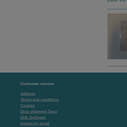
Customer service
Address
Terms and conditions
Cookies
Drop shipment Deco
DHL GoGreen
Invoice by email