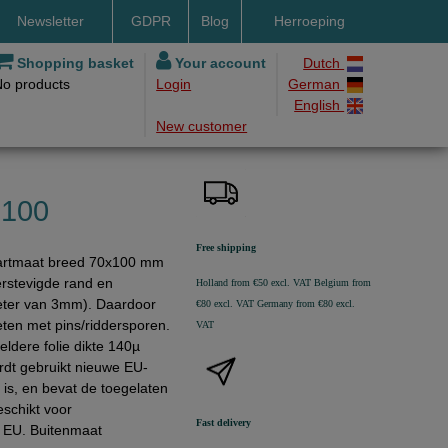
Newsletter
GDPR
Blog
Herroeping
nt methods
Shopping basket
Your account
Dutch
No products
Login
German
ery by DHL
English
New customer
ry time
ing costs
h methods
 100
Free shipping
artmaat breed 70x100 mm
erstevigde rand en
Holland from €50 excl. VAT
Belgium from
eter van 3mm). Daardoor
€80 excl. VAT
Germany from €80 excl.
eten met pins/riddersporen.
VAT
eldere folie dikte 140µ
rdt gebruikt nieuwe EU-
e is, en bevat de toegelaten
schikt voor
Fast delivery
 EU. Buitenmaat