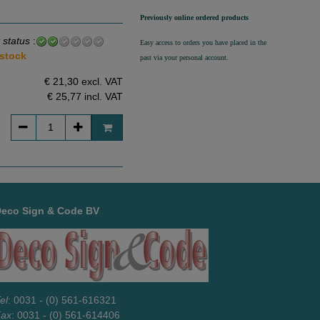
Previously online ordered products
 status
:
Easy access to orders you have placed in the
 stock
past via your personal account.
€ 21,30 excl. VAT
€ 25,77
incl. VAT
Deco Sign & Code BV
el
: 0031 - (0) 561-616321
Fax
: 0031 - (0) 561-614406