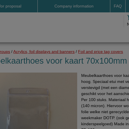
for proposal
Company information
FAQ
Address
Payme
Terms and conditions
Deliv
Cookies
Delive
Drop shipment Deco
Shipp
groups
/
Acrylics, foil displays and banners
/
Foil and price tag covers
DHL GoGreen
Searc
elkaarthoes voor kaart 70x100mm
Invoice by email
Meubelkaarthoes voor ka
Pictures
hoog. Speciaal etui met v
Impressum Duitsland
verstevigd (met een diam
geschikt voor het aanschi
Neutral website
Per 100 stuks. Materiaal h
Opening hours
(140 micron). Hiervoor wo
folie welke niet gerecycld
Returns
weekmaker DOTP. (ook ge
kinderspeelgoed) Made in
Holiday