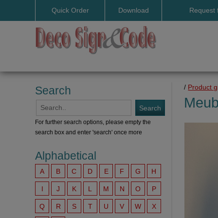
Quick Order
Download
Request 
User manuals
/
Product 
Search
Meub
For further search options, please empty the
search box and enter 'search' once more
Alphabetical
A
B
C
D
E
F
G
H
I
J
K
L
M
N
O
P
Q
R
S
T
U
V
W
X