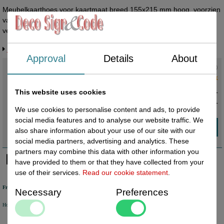
Meubelkaarthoes voor kaartmaat breed 155x215 mm hoog, voorzien
van klep (sluit niet helmaal af) (Ook voor Din A5) Speciaal etui met
verstevigde rand en verstevigd (met een diameter van 3mm).
Daardoor geschikt voor het aanschieten met pins/riddersporen. Per
Request more information
100 stuks. Geschikt voor gebruik bij tuinmeubelen, plantenn etc.
Approval
Details
About
Hiervoor wordt gebruikt nieuwe EU-folie welke niet gerecycled is, en
Current status
:
bevat de toegelaten weekmaker DOTP. (ook geschikt voor
1 in stock
kinderspeelgoed) Made in EU. Laatste verpakking met 3mm gaatje -
This website uses cookies
daarna enkel met diameter 5mm leverbaar. Meubelkaarthoes -
€ 62,50 excl. VAT
Afmeting papiermaat: 155x215mm - Uitvoering: staand formaat /
€ 75,63
incl. VAT
We use cookies to personalise content and ads, to provide
portrait - Tweezijdig zichtbare kaarthouder - Verstevigde rand en
social media features and to analyse our website traffic. We
oogje - Uitvoering met klep - Kleur: transparant - Materiaal: PVC -
also share information about your use of our site with our
Materiaaldikte: 140 micron - Afmeting buitenmaat: 160x245mm -
social media partners, advertising and analytics. These
Verkocht per: 100 stuks - Prijs per: 100 stuks Een meubelkaarthoes
partners may combine this data with other information you
is een stevige oplossing voor het presenteren van uw boodschap.
have provided to them or that they have collected from your
use of their services.
Read our cookie statement
.
Free shipping
Necessary
Preferences
Holland from €50 excl. VAT
Belgium from €80 excl. VAT
Germany from €80 excl. VAT