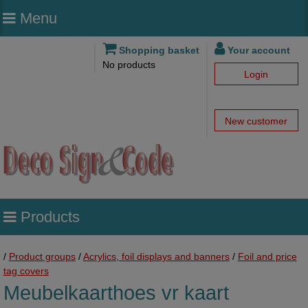
Menu
Shopping basket
Your account
No products
Login
New customer
Products
/
Product groups
/
Acrylics, foil displays and banners
/
Foil and price
tag covers
Meubelkaarthoes vr kaart