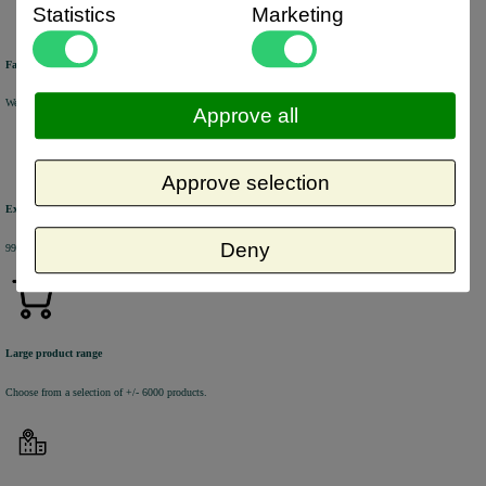
Statistics
Marketing
Fast delivery
We will ship your order within 1 or 2 working days by DHL Parcel or DHL FOR YOU.
Approve all
Approve selection
Excellent review score
Deny
99% of the customers would recommend us.
Large product range
Choose from a selection of +/- 6000 products.