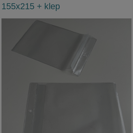
155x215 + klep